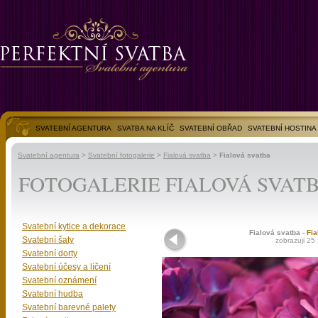
SVATEBNÍ AGENTURA
SVATBA NA KLÍČ
SVATEBNÍ OBŘAD
SVATEBNÍ HOSTINA
SVATEBNÍ FOTOGALERIE
Svatební agentura
>
Svatební fotogalerie
>
Fialová svatba
>
Fialová svatba
FOTOGALERIE FIALOVÁ SVAT
Svatební kytice a dekorace
Fialová svatba -
Fia
Svatební šaty
zobrazuji 25 
Svatební dorty
Svatební účesy a líčení
Svatební oznámení
Svatební hudba
Svatební barevné palety