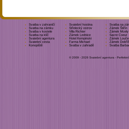
Svatba v zahraničí
Svatební hostina
Svatba na zá
Svatba na zámku
Střelecký ostrov
Zámek Štiřín
Svatba v kostele
Villa Richter
Zámek Mcely
Svatba na klíč
Zámek Lednice
Sacre Coeur
Svatební agentura
Hotel Kempinski
Zámek Louče
Svatební cesta
Farma Michael
Zámek Dobří
Konopiště
Svatba v zahradě
Svatba Barba
© 2009 - 2026 Svatební agentura - Perfektn