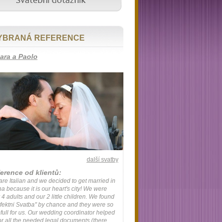
YBRANÁ REFERENCE
ara a Paolo
další svatby
erence od klientů:
re Italian and we decided to get married in
a because it is our heart's city! We were
 4 adults and our 2 little children. We found
fektni Svatba" by chance and they were so
full for us. Our wedding coordinator helped
or all the needed legal documents (there