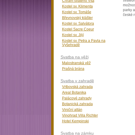
svatebn
Chrám svatého Víta
možnost
Kostel sv. Klimenta
parky a
Kostel sv. Tomáše
české r
Břevnovský klášter
Kostel sv. Salvátora
Kostel Sacre Coeur
Kostel sv. Jiljí
Kostel sv. Petra a Pavla na
Vyšehradě
Svatba na věži
Malostranská věž
Prašná brána
Svatba v zahradě
Vrtbovská zahrada
Areal Botanika
Palácové zahrady
Botanická zahrada
Viniční altán
Vinohrad Villa Richter
Hotel Kempinski
Svatba na zámku