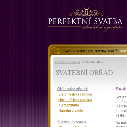
SVATEBNÍ AGENTURA
SVATBA NA KLÍČ
SVAT
SVATEBNÍ FOTOGALERIE
Svatební agentura
>
Svatební obřad
SVATEBNÍ OBŘAD
Občanský sňatek
Svat
Staroměstská radnice
Svatebn
Novoměstská radnice
popřemý
Klementinum
idálníh
Národní divadlo
jde o c
cestu, 
Svatba v kostele
Na naši