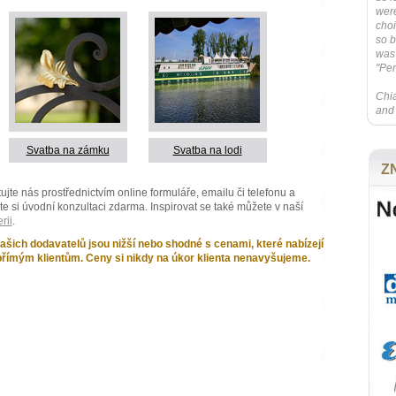
were
choi
so b
was 
"Per
Chia
and 
Svatba na zámku
Svatba na lodi
Z
ujte nás prostřednictvím online formuláře, emailu či telefonu a
e si úvodní konzultaci zdarma. Inspirovat se také můžete v naší
rii
.
ašich dodavatelů jsou nižší nebo shodné s cenami, které nabízejí
římým klientům. Ceny si nikdy na úkor klienta nenavyšujeme.