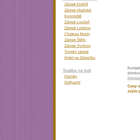
Zámek Dobříš
Zámek Hluboká
Konopiště
Zámek Loučeň
Zámek Lednice
Chateau Mcely
Zámek Štiřín
Zámek Sychrov
Trojský zámek
Hotel na Zámečku
Kontakt
Svatba na lodi
domluvt
Parníky
fotogale
Golfyacht
Ceny n
svým p