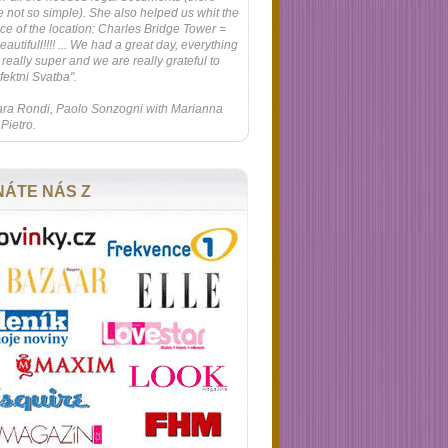
 not so simple). She also helped us whit the
ce of the location: Charles Bridge Tower =
eautifull!!!! ... We had a great day, everything
really super and we are really grateful to
fektni Svatba".
ra Rondi, Paolo Sonzogni with Marianna
Pietro.
NÁTE NÁS Z