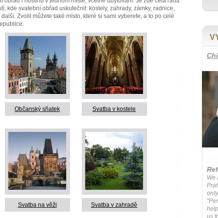
í obřad i hostinu v jednom místě, včetně ubytování. Je zde celá řada
í, kde svatební obřad uskutečnit: kostely, zahrady, zámky, radnice,
 další. Zvolit můžete také místo, které si sami vyberete, a to po celé
epublice.
V
Chi
Občanský sňatek
Svatba v kostele
Ref
We a
Prah
only
"Per
Svatba na věži
Svatba v zahradě
help
us f