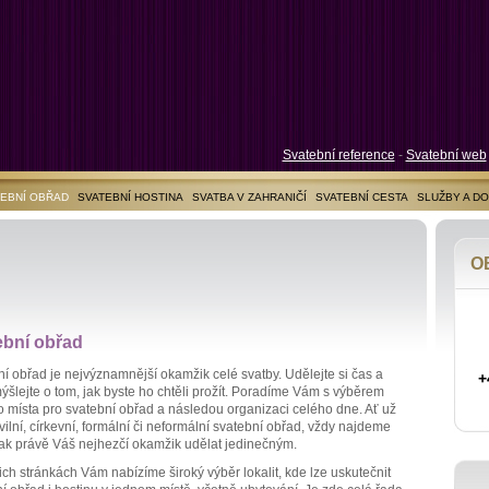
Svatební reference
-
Svatební web
EBNÍ OBŘAD
SVATEBNÍ HOSTINA
SVATBA V ZAHRANIČÍ
SVATEBNÍ CESTA
SLUŽBY A D
O
ební obřad
í obřad je nejvýznamnější okamžik celé svatby. Udělejte si čas a
+
šlejte o tom, jak byste ho chtěli prožít. Poradíme Vám s výběrem
o místa pro svatební obřad a následou organizaci celého dne. Ať už
ivilní, církevní, formální či neformální svatební obřad, vždy najdeme
jak právě Váš nejhezčí okamžik udělat jedinečným.
ch stránkách Vám nabízíme široký výběr lokalit, kde lze uskutečnit