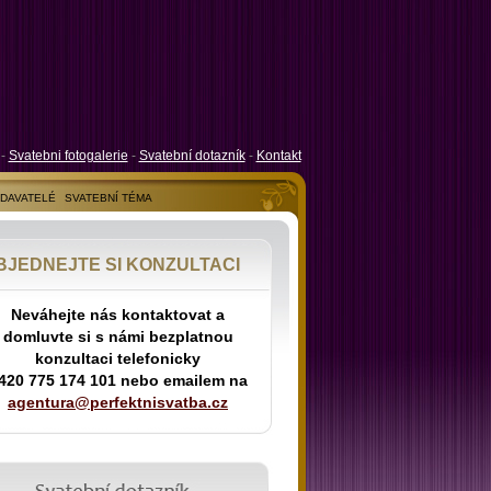
-
Svatebni fotogalerie
-
Svatební dotazník
-
Kontakt
ODAVATELÉ
SVATEBNÍ TÉMA
BJEDNEJTE SI KONZULTACI
Neváhejte nás kontaktovat a
domluvte si s námi bezplatnou
konzultaci telefonicky
420 775 174 101 nebo emailem na
agentura@perfektnisvatba.cz