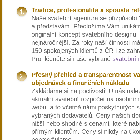
Tradice, profesionalita a spousta re
Naše svatební agentura se přizpůsobí
a představám. Předložíme Vám unikát
originální koncept svatebního designu, k
nejnáročnější. Za roky naší činnosti m
150 spokojených klientů z ČR i ze zahr
Prohlédněte si naše vybrané
svatební 
Přesný přehled a transparentnost V
objednávek a finančních nákladů
Zakládáme si na poctivosti! U nás nal
aktuální svatební rozpočet na osobní
webu, a to včetně námi poskytnutých s
vybraných dodavatelů. Ceny našich do
nižší nebo shodné s cenami, které nab
přímým klientům. Ceny si nikdy na úkor
nenavyšujeme.