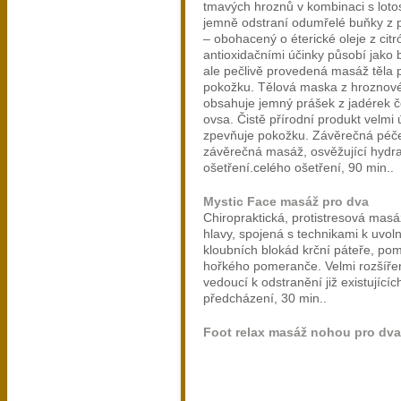
tmavých hroznů v kombinaci s lot
jemně odstraní odumřelé buňky z 
– obohacený o éterické oleje z cit
antioxidačními účinky působí jako 
ale pečlivě provedená masáž těla p
pokožku. Tělová maska z hrozno
obsahuje jemný prášek z jadérek 
ovsa. Čistě přírodní produkt velmi 
zpevňuje pokožku. Závěrečná péče 
závěrečná masáž, osvěžující hydrat
ošetření.celého ošetření, 90 min..
Mystic Face masáž pro dva
Chiropraktická, protistresová masáž
hlavy, spojená s technikami k uvol
kloubních blokád krční páteře, pomo
hořkého pomeranče. Velmi rozšíře
vedoucí k odstranění již existujícíc
předcházení, 30 min..
Foot relax masáž nohou pro dva