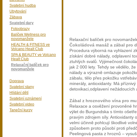
Svatební hudba
Ubytování
Zábava
Svatební dary
Fotoobrazy
Balíček Wellness pro
novomanžele
Relaxační balíček pro novomanžel
HEALTH & FITNESS ve
Čokoládová masáž a zábal pro 
Volcano Healt Club
Procedura výborná na vyhlazení zkr
SPA & BEAUTY ve Volcano
získání dobré nálady, odplavení to
Healt Club
ztuhlých svalů. Výjimečnost čokolá
Relaxační balíček pro
jak 2 000 lety. Tehdy se vědělo, že
novomanžele
nálady a výrazně omlazuje pokožku
zábalu, tělo přes pokožku vstřebáv
Doprava
minerály, antioxidanty. Má příznivý 
Svatební stany
detoxikaci,odplavení nežádoucích a
Hlídání dětí
Svatební oznámení
Zábal z hroznového vína pro mu
Svatební video
Relaxace a osvěžení provoněné hr
Taneční kurzy
výlet do Burgundska s tímto ošetř
pravým zdrojem síly. Antioxidanty
velmi účinně pohlcují škodlivé vol
způsobem proto působí proti před
Peelingová pasta z hroznů – vysuš