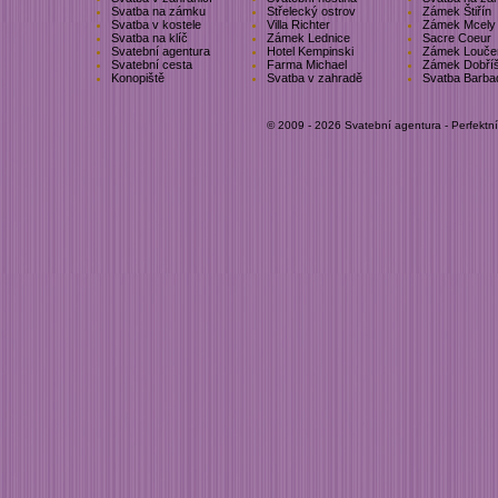
Svatba na zámku
Střelecký ostrov
Zámek Štiřín
Svatba v kostele
Villa Richter
Zámek Mcely
Svatba na klíč
Zámek Lednice
Sacre Coeur
Svatební agentura
Hotel Kempinski
Zámek Louče
Svatební cesta
Farma Michael
Zámek Dobří
Konopiště
Svatba v zahradě
Svatba Barba
© 2009 - 2026 Svatební agentura - Perfektn