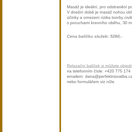
Masáž je ideální, pro odstranění p
V dnešní době je masáž nohou oblí
účinky a omezení rizika tvorby civ
s poruchami krevního oběhu, 30 mi
Cena balíčku služeb: 5260,-
Relaxační balíček si můžete objedn
na telefonním čísle: +420 775 174
emailem: dana@perfektnisvatba.c
nebo formulářem viz níže.