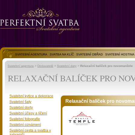
SVATEBNÍ AGENTURA
SVATBA NA KLÍČ
SVATEBNÍ OBŘAD
SVATEBNÍ HOSTINA
SVATEBNÍ FOTOGALERIE
Svatební agentura
>
Dodavatelé
>
Svatební dary
>
Relaxační balíček pro novomanžele
RELAXAČNÍ BALÍČEK PRO N
Svatební kytice a dekorace
Relaxační balíček pro novoma
Svatební šaty
Svatební dorty
Svatební účesy a líčení
Svatební fotografie
Svatební oznámení
Svatební cesta a svatba v
zahraničí