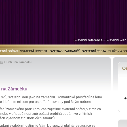
Svatební reference
-
Svatební web
EBNÍ OBŘAD
SVATEBNÍ HOSTINA
SVATBA V ZAHRANIČÍ
SVATEBNÍ CESTA
SLUŽBY A D
ku
>
Hotel na Zámečku
O
l na Zámečku
e svůj svatební den jako na zámečku. Romantické prostředí našeho
+
je ideálním místem pro uspořádání svatby pod širým nebem.
ředí zámeckého parku pro Vás zajistíme svatební obřad, v zimních
nebo v případě nepřízně počasí probíhá oddání ve vnitřních
ách v jednom z historických salonků.
ádání svatební hostiny je Vám k dispozici útulná restaurace se