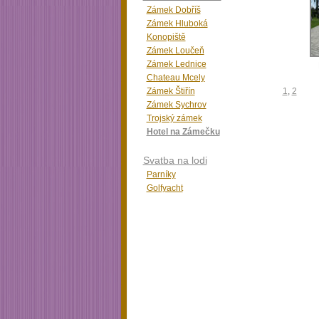
Zámek Dobříš
Zámek Hluboká
Konopiště
Zámek Loučeň
Zámek Lednice
Chateau Mcely
Zámek Štiřín
1
,
2
Zámek Sychrov
Trojský zámek
Hotel na Zámečku
Svatba na lodi
Parníky
Golfyacht