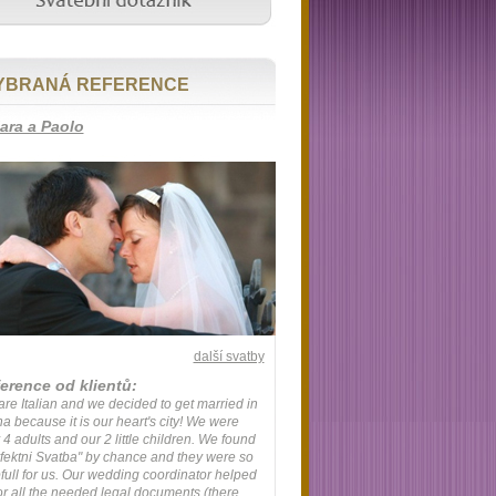
YBRANÁ REFERENCE
ara a Paolo
další svatby
erence od klientů:
re Italian and we decided to get married in
a because it is our heart's city! We were
 4 adults and our 2 little children. We found
fektni Svatba" by chance and they were so
full for us. Our wedding coordinator helped
or all the needed legal documents (there