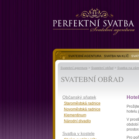
SVATEBNÍ AGENTURA
SVATBA NA KLÍČ
SVAT
SVATEBNÍ FOTOGALERIE
Svatební agentura
>
Svatební obřad
>
Svatba na zám
SVATEBNÍ OBŘAD
Občanský sňatek
Hote
Staroměstská radnice
Prožijt
Novoměstská radnice
hotelu 
Klementinum
V prost
Národní divadlo
období 
prostor
Svatba v kostele
Pro poř