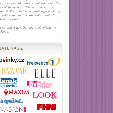
 not so simple). She also helped us whit the
ce of the location: Charles Bridge Tower =
eautifull!!!! ... We had a great day, everything
really super and we are really grateful to
fektni Svatba".
ra Rondi, Paolo Sonzogni with Marianna
Pietro.
NÁTE NÁS Z