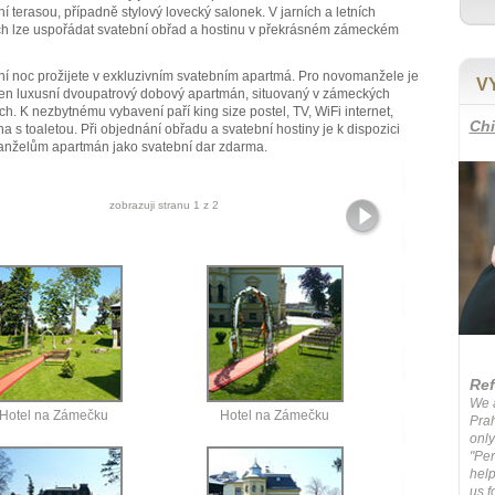
í terasou, případně stylový lovecký salonek. V jarních a letních
ch lze uspořádat svatební obřad a hostinu v překrásném zámeckém
í noc prožijete v exkluzivním svatebním apartmá. Pro novomanžele je
V
en luxusní dvoupatrový dobový apartmán, situovaný v zámeckých
h. K nezbytnému vybavení paří king size postel, TV, WiFi internet,
Chi
a s toaletou. Při objednání obřadu a svatební hostiny je k dispozici
nželům apartmán jako svatební dar zdarma.
zobrazuji stranu 1 z 2
Ref
We a
Hotel na Zámečku
Hotel na Zámečku
Prah
only
"Per
help
us f