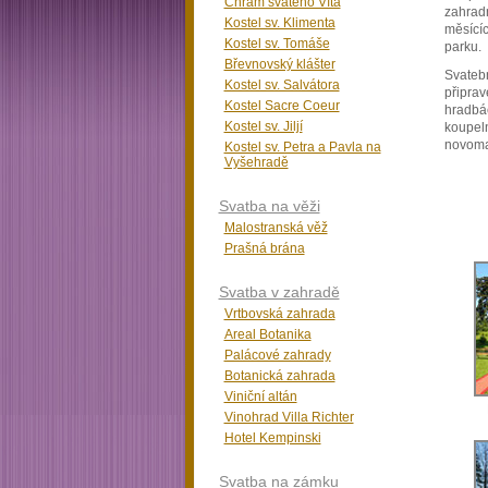
Chrám svatého Víta
zahradn
Kostel sv. Klimenta
měsící
Kostel sv. Tomáše
parku.
Břevnovský klášter
Svatebn
Kostel sv. Salvátora
připrav
Kostel Sacre Coeur
hradbác
Kostel sv. Jiljí
koupeln
novoma
Kostel sv. Petra a Pavla na
Vyšehradě
Svatba na věži
Malostranská věž
Prašná brána
Svatba v zahradě
Vrtbovská zahrada
Areal Botanika
Palácové zahrady
Botanická zahrada
Viniční altán
Vinohrad Villa Richter
Hotel Kempinski
Svatba na zámku