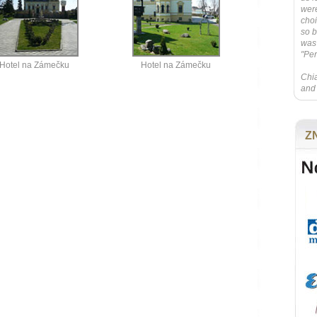
were
choi
so b
was 
"Per
Hotel na Zámečku
Hotel na Zámečku
Chia
and 
Z