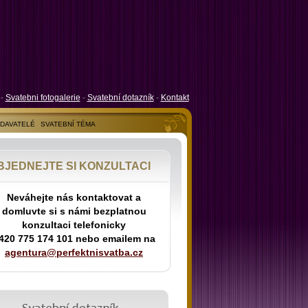
-
Svatebni fotogalerie
-
Svatební dotazník
-
Kontakt
ODAVATELÉ
SVATEBNÍ TÉMA
BJEDNEJTE SI KONZULTACI
Neváhejte nás kontaktovat a
domluvte si s námi bezplatnou
konzultaci telefonicky
420 775 174 101 nebo emailem na
agentura@perfektnisvatba.cz