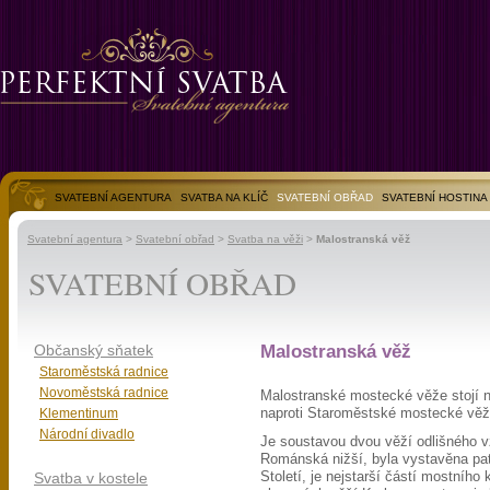
SVATEBNÍ AGENTURA
SVATBA NA KLÍČ
SVATEBNÍ OBŘAD
SVATEBNÍ HOSTINA
SVATEBNÍ FOTOGALERIE
Svatební agentura
>
Svatební obřad
>
Svatba na věži
>
Malostranská věž
SVATEBNÍ OBŘAD
Občanský sňatek
Malostranská věž
Staroměstská radnice
Novoměstská radnice
Malostranské mostecké věže stojí 
Klementinum
naproti Staroměstské mostecké věž
Národní divadlo
Je soustavou dvou věží odlišného vz
Románská nižší, byla vystavěna patr
Svatba v kostele
Století, je nejstarší částí mostního