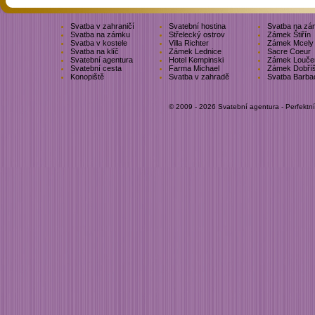
Svatba v zahraničí
Svatební hostina
Svatba na zá
Svatba na zámku
Střelecký ostrov
Zámek Štiřín
Svatba v kostele
Villa Richter
Zámek Mcely
Svatba na klíč
Zámek Lednice
Sacre Coeur
Svatební agentura
Hotel Kempinski
Zámek Louče
Svatební cesta
Farma Michael
Zámek Dobří
Konopiště
Svatba v zahradě
Svatba Barba
© 2009 - 2026 Svatební agentura - Perfektn