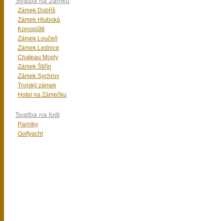
Svatba na zámku
Zámek Dobříš
Zámek Hluboká
Konopiště
Zámek Loučeň
Zámek Lednice
Chateau Mcely
Zámek Štiřín
Zámek Sychrov
Trojský zámek
Hotel na Zámečku
Svatba na lodi
Parníky
Golfyacht