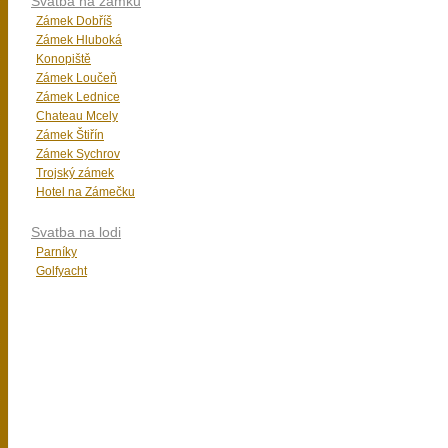
Svatba na zámku
Zámek Dobříš
Zámek Hluboká
Konopiště
Zámek Loučeň
Zámek Lednice
Chateau Mcely
Zámek Štiřín
Zámek Sychrov
Trojský zámek
Hotel na Zámečku
Svatba na lodi
Parníky
Golfyacht