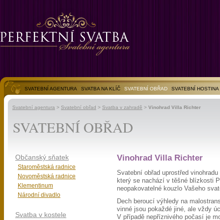
SVATEBNÍ AGENTURA
SVATBA NA KLÍČ
SVATEBNÍ OBŘAD
SVATEBNÍ HOSTINA
SVATEBNÍ FOTOGALERIE
Svatební agentura
>
Svatební obřad
>
Svatba v zahradě
>
Vinohrad Villa Richter
SVATEBNÍ OBŘAD
Občanský sňatek
Vinohrad Villa Richter
Staroměstská radnice
Svatební obřad uprostřed vinohradu 
Novoměstská radnice
který se nachází v těšné blízkosti P
Klementinum
neopakovatelné kouzlo Vašeho svat
Národní divadlo
Dech beroucí výhledy na malostrans
vinné jsou pokaždé jiné, ale vždy ú
Svatba v kostele
V případě nepříznivého počasí je m