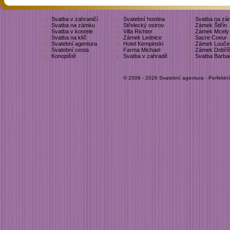
Svatba v zahraničí
Svatební hostina
Svatba na zá
Svatba na zámku
Střelecký ostrov
Zámek Štiřín
Svatba v kostele
Villa Richter
Zámek Mcely
Svatba na klíč
Zámek Lednice
Sacre Coeur
Svatební agentura
Hotel Kempinski
Zámek Louče
Svatební cesta
Farma Michael
Zámek Dobří
Konopiště
Svatba v zahradě
Svatba Barba
© 2009 - 2026 Svatební agentura - Perfektn