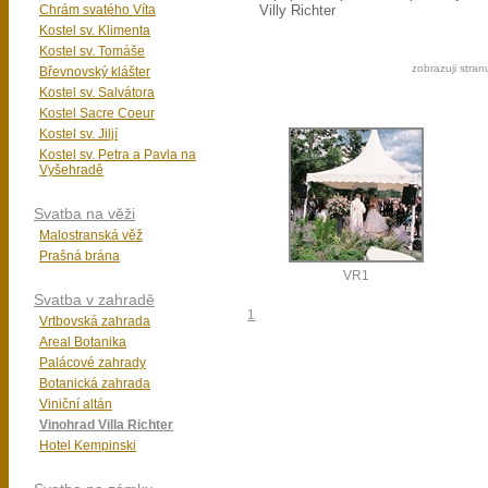
Chrám svatého Víta
Villy Richter
Kostel sv. Klimenta
Kostel sv. Tomáše
zobrazuji stran
Břevnovský klášter
Kostel sv. Salvátora
Kostel Sacre Coeur
Kostel sv. Jiljí
Kostel sv. Petra a Pavla na
Vyšehradě
Svatba na věži
Malostranská věž
Prašná brána
VR1
Svatba v zahradě
1
Vrtbovská zahrada
Areal Botanika
Palácové zahrady
Botanická zahrada
Viniční altán
Vinohrad Villa Richter
Hotel Kempinski