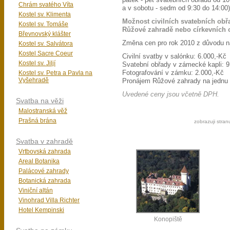
pátek - pět svatebních obřadů od 10
Chrám svatého Víta
a v sobotu - sedm od 9:30 do 14:00)
Kostel sv. Klimenta
Možnost civilních svatebních obř
Kostel sv. Tomáše
Růžové zahradě nebo církevních 
Břevnovský klášter
Změna cen pro rok 2010 z důvodu 
Kostel sv. Salvátora
Kostel Sacre Coeur
Civilní svatby v salónku: 6.000,-Kč
Kostel sv. Jiljí
Svatební obřady v zámecké kapli: 9
Kostel sv. Petra a Pavla na
Fotografování v zámku: 2.000,-Kč
Vyšehradě
Pronájem Růžové zahrady na jednu 
Uvedené ceny jsou včetně DPH.
Svatba na věži
Malostranská věž
Prašná brána
zobrazuji stran
Svatba v zahradě
Vrtbovská zahrada
Areal Botanika
Palácové zahrady
Botanická zahrada
Viniční altán
Vinohrad Villa Richter
Hotel Kempinski
Konopiště