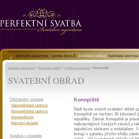
SVATEBNÍ AGENTURA
SVATBA NA KLÍČ
SVATEBNÍ OBŘAD
SVATEBNÍ HOSTINA
SVATEBNÍ FOTOGALERIE
Svatební agentura
>
Svatební obřad
>
Svatba na zámku
>
Konopiště
SVATEBNÍ OBŘAD
Občanský sňatek
Konopiště
Staroměstská radnice
Rádi byste strávili svatební obřad 
Novoměstská radnice
Konopiště se nachází 35 kilometrů 
Klementinum
republiky. Zámek Konopiště je práv
Národní divadlo
nejkrásnějších českých zámků a ta
největšími sbírkami a mobiliářem. S
konají v salonku jižního křídla zámk
Svatba v kostele