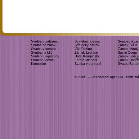
Svatba v zahraničí
Svatební hostina
Svatba na zá
Svatba na zámku
Střelecký ostrov
Zámek Štiřín
Svatba v kostele
Villa Richter
Zámek Mcely
Svatba na klíč
Zámek Lednice
Sacre Coeur
Svatební agentura
Hotel Kempinski
Zámek Louče
Svatební cesta
Farma Michael
Zámek Dobří
Konopiště
Svatba v zahradě
Svatba Barba
© 2009 - 2026 Svatební agentura - Perfektn