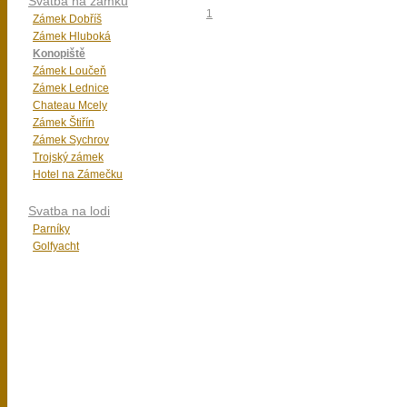
Svatba na zámku
1
Zámek Dobříš
Zámek Hluboká
Konopiště
Zámek Loučeň
Zámek Lednice
Chateau Mcely
Zámek Štiřín
Zámek Sychrov
Trojský zámek
Hotel na Zámečku
Svatba na lodi
Parníky
Golfyacht