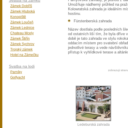
Svatba na zámku
Pálffyovské zahrady, je jednou z da
Umožňuje nádherný průhled na pražs
Zámek Dobříš
Kolowratská zahrada je ideálním mís
Zámek Hluboká
hostinu.
Konopiště
Fürstenberská zahrada
Zámek Loučeň
Zámek Lednice
Název dostlala podle posledních šle
Chateau Mcely
od ostatních liší tím, že byla dříve
Zámek Štiřín
době je tato zahrada ve stylu rokok
oddacím místem pro svatební obřad j
Zámek Sychrov
jednotlivé terasy a vede návštěvníka 
Trojský zámek
přístup k vyhlídkové terase a altánk
Hotel na Zámečku
Svatba na lodi
zobrazuji stran
Parníky
Golfyacht
Ledeburská zahrada