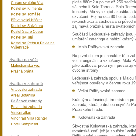
ploše 880m2 a pojme až 256 sedící
Chrám svatého Víta
sál nebo-li Sala Tarrena. Sala Terr
Kostel sv. Klimenta
koncerty. Má vynikající akustiku a 
Kostel sv. Tomáše
ozvučení. Pojme cca 80 hostů. Led
Břevnovský klášter
rekonstrukcí a zachovala si původní
Kostel sv. Salvátora
zajímavá pražská místa svatebních
Kostel Sacre Coeur
Součástí Ledebruské zahrady jsou je
Kostel sv. Jiljí
umístění cateringu a nabízí krásný 
Kostel sv. Petra a Pavla na
Malá Pálffyovská zahrada
Vyšehradě
Na první dojem je charakter této zah
Svatba na věži
velmi originální a vznešený. Malá P
Malostranská věž
jako užitková, proto nyní převažují 
ovocné stromy
Prašná brána
Ledeburská zahrada spolu s Malou P
Svatba v zahradě
veřejnost otevřeny v červnu roku 19
Vrtbovská zahrada
Velká Pálffyovská zahrada
Areal Botanika
Krásným a fascinujícím místem pro 
Palácové zahrady
zahrada, která je druhou největší P
Botanická zahrada
Pražského hradu.
Viniční altán
Kolowratská zahrada
Vinohrad Villa Richter
Hotel Kempinski
Skvostná Kolowratská zahrada, kter
románská zeď, jež je součástí velk