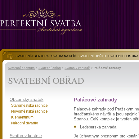
SVATEBNÍ AGENTURA
SVATBA NA KLÍČ
SVATEBNÍ OBŘAD
SVATEBNÍ HOSTINA
SVATEBNÍ FOTOGALERIE
Svatební agentura
>
Svatební obřad
>
Svatba v zahradě
>
Palácové zahrady
SVATEBNÍ OBŘAD
Občanský sňatek
Palácové zahrady
Staroměstská radnice
Palácové zahrady pod Pražským hra
Novoměstská radnice
hradčanského návrší a jsou spojni
Klementinum
Stranou. Celý komplex je tvořen pě
Národní divadlo
Ledeburská zahrada
Svatba v kostele
Je úchvatným prostorem pro konání