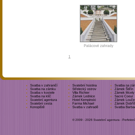
Palácové zahrady
1
Svatba v zahraničí
Svatební hostina
Svatba na zá
Svatba na zámku
Střelecký ostrov
Zámek Štiřín
Svatba v kostele
Villa Richter
Zámek Mcely
Svatba na klíč
Zámek Lednice
Sacre Coeur
Svatební agentura
Hotel Kempinski
Zámek Louče
Svatební cesta
Farma Michael
Zámek Dobří
Konopiště
Svatba v zahradě
Svatba Barba
© 2009 - 2026 Svatební agentura - Perfektn